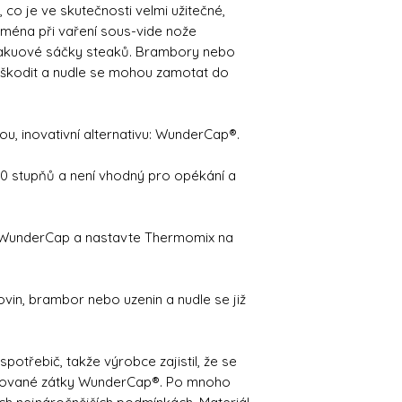
 co je ve skutečnosti velmi užitečné,
ména při vaření sous-vide nože
vakuové sáčky steaků. Brambory nebo
oškodit a nudle se mohou zamotat do
u, inovativní alternativu: WunderCap®.
0 stupňů a není vhodný pro opékání a
e WunderCap a nastavte Thermomix na
ovin, brambor nebo uzenin a nudle se již
otřebič, takže výrobce zajistil, že se
ntované zátky WunderCap®. Po mnoho