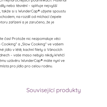
těch nejnáročnějších podmínkách. Materiál
díly nebo těsnění – splňuje nejvyšší
, takže si s WunderCap® užijete spoustu
chodem, na rozdíl od míchací čepele
ru zařízení a je zaručeno, že je
jte čas! Protože nic nezpomaluje věci
de Cooking“ a „Slow Cooking“ ve vašem
 jídlo v létě, kachní filety o Vánocích
dnech – vaše maso nebylo nikdy křehčí
ovému uzávěru WunderCap® máte nyní ve
ísta pro jídlo pro celou rodinu.
Související produkty