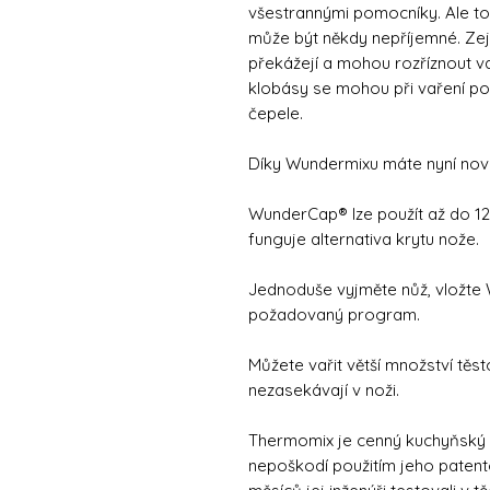
všestrannými pomocníky. Ale to,
může být někdy nepříjemné. Zej
překážejí a mohou rozříznout 
klobásy se mohou při vaření p
čepele.
Díky Wundermixu máte nyní novo
WunderCap® lze použít až do 12
funguje alternativa krytu nože.
Jednoduše vyjměte nůž, vložt
požadovaný program.
Můžete vařit větší množství těst
nezasekávají v noži.
Thermomix je cenný kuchyňský sp
nepoškodí použitím jeho pate