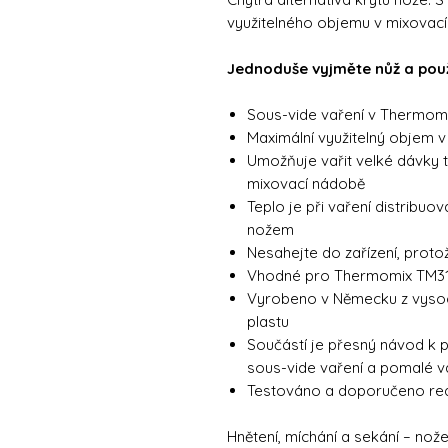
využitelného objemu v mixovac
Jednoduše vyjměte nůž a použ
Sous-vide vaření v Thermomi
Maximální využitelný objem 
Umožňuje vařit velké dávky 
mixovací nádobě
Teplo je při vaření distribuo
nožem
Nesahejte do zařízení, prot
Vhodné pro Thermomix TM3
Vyrobeno v Německu z vysoce
plastu
Součástí je přesný návod k p
sous-vide vaření a pomalé v
Testováno a doporučeno re
Hnětení, míchání a sekání – no