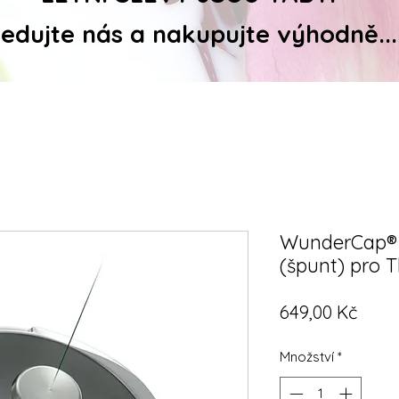
ledujte nás a nakupujte výhodně...
WunderCap® 
(špunt) pro
Cena
649,00 Kč
Množství
*