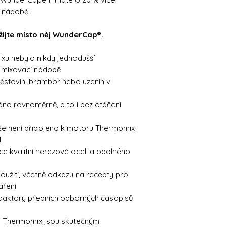
í nádobě!
ijte místo něj WunderCap®.
xu nebylo nikdy jednodušší
v mixovací nádobě
těstovin, brambor nebo uzenin v
váno rovnoměrně, a to i bez otáčení
ože není připojeno k motoru Thermomix
1
 kvalitní nerezové oceli a odolného
oužití, včetně odkazu na recepty pro
aření
daktory předních odborných časopisů
že Thermomix jsou skutečnými