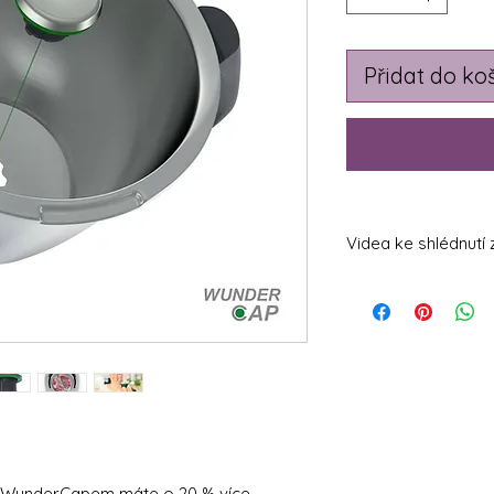
Přidat do ko
Videa ke shlédnutí 
https://youtu.be/
https://youtu.be/o
https://youtu.be/c
 S WunderCapem máte o 20 % více