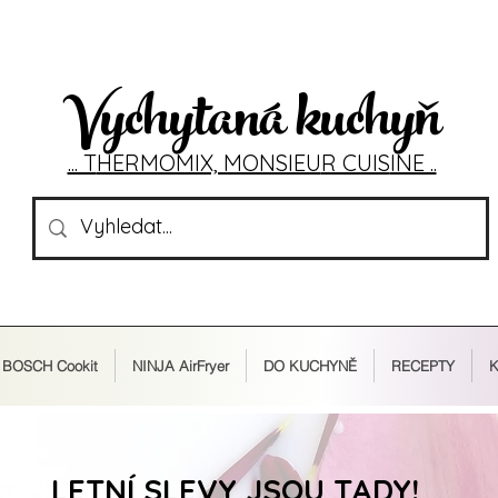
Vychytaná kuchyň
... T
HERMOMIX, MONSIEU
R CUIS
INE ..
BOSCH Cookit
NINJA AirFryer
DO KUCHYNĚ
RECEPTY
K
LETNÍ SLEVY JSOU TADY!