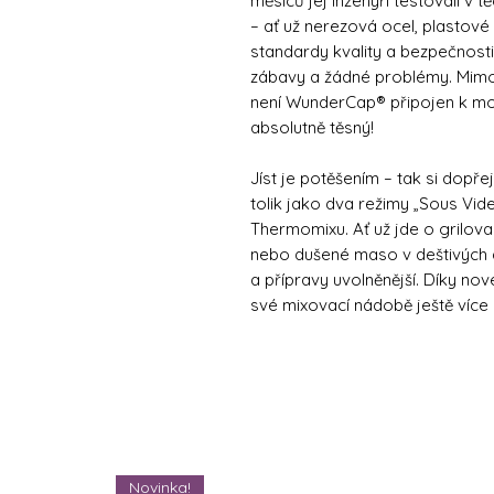
měsíců jej inženýři testovali v 
– ať už nerezová ocel, plastové 
standardy kvality a bezpečnosti
zábavy a žádné problémy. Mimo
není WunderCap® připojen k moto
absolutně těsný!
Jíst je potěšením – tak si dopře
tolik jako dva režimy „Sous Vi
Thermomixu. Ať už jde o grilované
nebo dušené maso v deštivých 
a přípravy uvolněnější. Díky n
své mixovací nádobě ještě více m
Novinka!