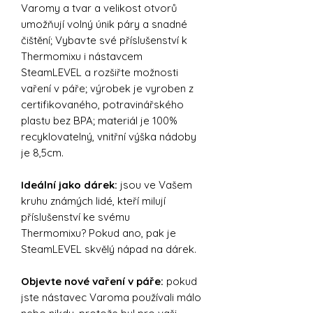
Varomy a tvar a velikost otvorů
umožňují volný únik páry a snadné
čištění; Vybavte své příslušenství k
Thermomixu i nástavcem
SteamLEVEL a rozšiřte možnosti
vaření v páře; výrobek je vyroben z
certifikovaného, potravinářského
plastu bez BPA; materiál je 100%
recyklovatelný, vnitřní výška nádoby
je 8,5cm.
Ideální jako dárek:
jsou ve Vašem
kruhu známých lidé, kteří milují
příslušenství ke svému
Thermomixu? Pokud ano, pak je
SteamLEVEL skvělý nápad na dárek.
Objevte nové vaření v páře:
pokud
jste nástavec Varoma používali málo