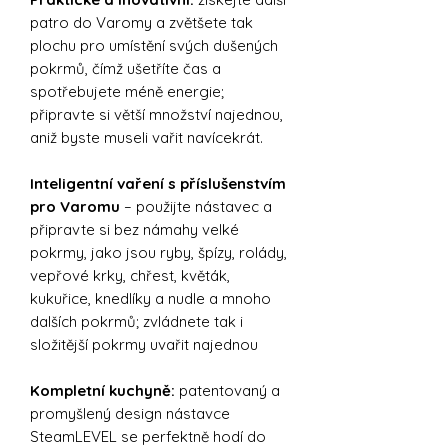
patro do Varomy a zvětšete tak
plochu pro umístění svých dušených
pokrmů, čímž ušetříte čas a
spotřebujete méně energie;
připravte si větší množství najednou,
aniž byste museli vařit navícekrát.
Inteligentní vaření s příslušenstvím
pro Varomu
– použijte nástavec a
připravte si bez námahy velké
pokrmy, jako jsou ryby, špízy, rolády,
vepřové krky, chřest, květák,
kukuřice, knedlíky a nudle a mnoho
dalších pokrmů; zvládnete tak i
složitější pokrmy uvařit najednou
Kompletní kuchyně:
patentovaný a
promyšlený design nástavce
SteamLEVEL se perfektně hodí do