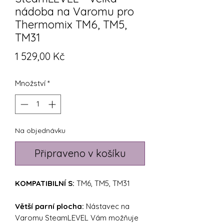
nádoba na Varomu pro
Thermomix TM6, TM5,
TM31
Cena
1 529,00 Kč
Množství
*
Na objednávku
Připraveno v košíku
KOMPATIBILNÍ S:
TM6, TM5, TM31
Větší parní plocha:
Nástavec na
Varomu SteamLEVEL Vám možňuje