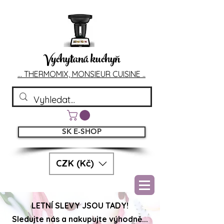
Vychytaná kuchyň
... T
HERMOMIX, MONSIEU
R CUIS
INE ..
SK E-SHOP
CZK (Kč)
LETNÍ SLEVY JSOU TADY!
Sledujte nás a nakupujte výhodně...