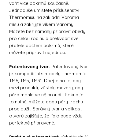
vařit více pokrmů současně.
Jednoduše umístěte příslušenství
Thermomixu na základní Varoma
mísu a zakryjte víkem Varomy.
Můžete bez námahy připravit obědy
pro celou rodinu a překvapit své
přátele počtem pokrmů, které
můžete připravit najednou.
Patentovaný tvar:
Patentovaný tvar
je kompatibilní s modely Thermomix
TM6, TM5, TM31. Dbejte na to, aby
mezi produkty zůstaly mezery, aby
pára mohla volně proudit. Pokud je
to nutné, můžete dobu páry trochu
prodloužit. Správný tvar a velikost
otvorů zajišťuje, že jídlo bude vždy
perfektně připravené.
Praktické a inovativní:
získejte další