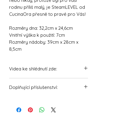
nebo nikdy, protože byl pro vaši
rodinu příliš malý, je SteamLEVEL od
CucinaOra přesně to pravé pro Vás!
Rozměry dna: 32,2cm x 24,6cm
Vnitřní výška k použití: 7cm
Rozměry nádoby: 39cm x 28cm x
8,5cm
Videa ke shlédnutí zde:
https://youtu.be/IOMt1aNfKSA
Doplňující příslušenství:
https://youtu.be/LuSHZhRpy4Y
OmniSteam® - Víko na Varomu pro
komín k odvodu páry pro TM6, TM5,
TM31
WunderSteam® V2 - Parní komínek
pro Varomu pro Thermomix a